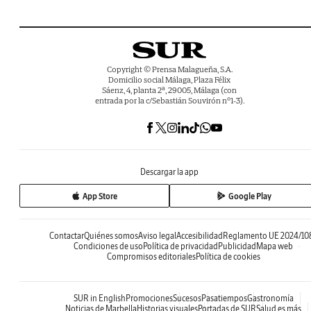
Copyright © Prensa Malagueña, S.A.
Domicilio social Málaga, Plaza Félix
Sáenz, 4, planta 2ª, 29005, Málaga (con
entrada por la c/Sebastián Souvirón nº1-3).
Descargar la app
App Store
Google Play
Contactar
Quiénes somos
Aviso legal
Accesibilidad
Reglamento UE 2024/10
Condiciones de uso
Política de privacidad
Publicidad
Mapa web
Compromisos editoriales
Política de cookies
SUR in English
Promociones
Sucesos
Pasatiempos
Gastronomía
Noticias de Marbella
Historias visuales
Portadas de SUR
Salud es más