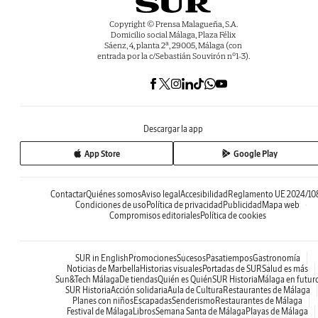
Copyright © Prensa Malagueña, S.A.
Domicilio social Málaga, Plaza Félix
Sáenz, 4, planta 2ª, 29005, Málaga (con
entrada por la c/Sebastián Souvirón nº1-3).
Descargar la app
App Store
Google Play
Contactar
Quiénes somos
Aviso legal
Accesibilidad
Reglamento UE 2024/10
Condiciones de uso
Política de privacidad
Publicidad
Mapa web
Compromisos editoriales
Política de cookies
SUR in English
Promociones
Sucesos
Pasatiempos
Gastronomía
Noticias de Marbella
Historias visuales
Portadas de SUR
Salud es más
Sun&Tech Málaga
De tiendas
Quién es Quién
SUR Historia
Málaga en futur
SUR Historia
Acción solidaria
Aula de Cultura
Restaurantes de Málaga
Planes con niños
Escapadas
Senderismo
Restaurantes de Málaga
Festival de Málaga
Libros
Semana Santa de Málaga
Playas de Málaga