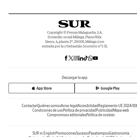
Copyright © Prensa Malagueña, S.A.
Domicilio social Málaga, Plaza Félix
Sáenz, 4, planta 2ª, 29005, Málaga (con
entrada por la c/Sebastián Souvirón nº1-3).
Descargar la app
App Store
Google Play
Contactar
Quiénes somos
Aviso legal
Accesibilidad
Reglamento UE 2024/10
Condiciones de uso
Política de privacidad
Publicidad
Mapa web
Compromisos editoriales
Política de cookies
SUR in English
Promociones
Sucesos
Pasatiempos
Gastronomía