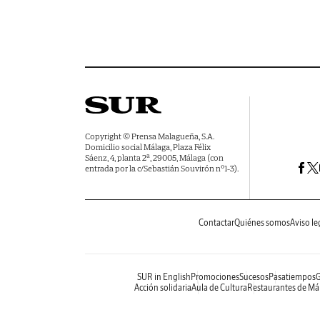
Copyright © Prensa Malagueña, S.A.
Domicilio social Málaga, Plaza Félix
Sáenz, 4, planta 2ª, 29005, Málaga (con
entrada por la c/Sebastián Souvirón nº1-3).
Contactar
Quiénes somos
Aviso le
SUR in English
Promociones
Sucesos
Pasatiempos
Acción solidaria
Aula de Cultura
Restaurantes de Má