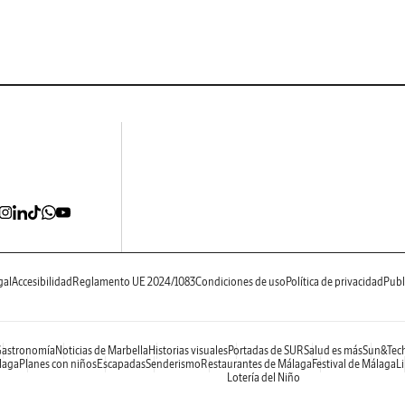
gal
Accesibilidad
Reglamento UE 2024/1083
Condiciones de uso
Política de privacidad
Publ
Gastronomía
Noticias de Marbella
Historias visuales
Portadas de SUR
Salud es más
Sun&Tec
laga
Planes con niños
Escapadas
Senderismo
Restaurantes de Málaga
Festival de Málaga
L
Lotería del Niño