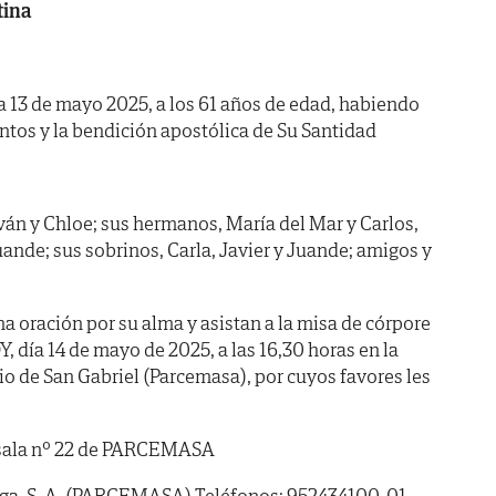
tina
ía 13 de mayo 2025, a los 61 años de edad, habiendo
ntos y la bendición apostólica de Su Santidad
Iván y Chloe; sus hermanos, María del Mar y Carlos,
ande; sus sobrinos, Carla, Javier y Juande; amigos y
oración por su alma y asistan a la misa de córpore
Y, día 14 de mayo de 2025, a las 16,30 horas en la
io de San Gabriel (Parcemasa), por cuyos favores les
la sala nº 22 de PARCEMASA
ga, S. A. (PARCEMASA) Teléfonos: 952434100-01