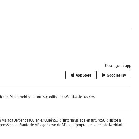
Descargar la app
App Store
Google Play
icidad
Mapa web
Compromisos editoriales
Política de cookies
h Málaga
De tiendas
Quién es Quién
SUR Historia
Málaga en futuro
SUR Historia
ibros
Semana Santa de Málaga
Playas de Málaga
Comprobar Lotería de Navidad