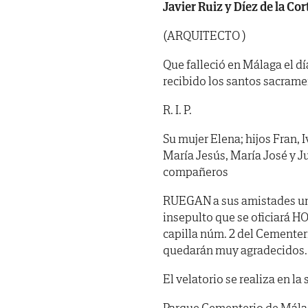
Javier Ruiz y Díez de la Cor
(ARQUITECTO )
Que falleció en Málaga el d
recibido los santos sacrame
R. I. P.
Su mujer Elena; hijos Fran, 
María Jesús, María José y Ju
compañeros
RUEGAN a sus amistades una 
insepulto que se oficiará HO
capilla núm. 2 del Cementer
quedarán muy agradecidos.
El velatorio se realiza en 
Parque Cementerio de Mála