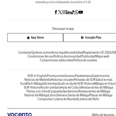
entrada por la c/Sebastián Souvirón nº1-3).
Descargar la app
App Store
Google Play
Contactar
Quiénes somos
Aviso legal
Accesibilidad
Reglamento UE 2024/10
Condiciones de uso
Política de privacidad
Publicidad
Mapa web
Compromisos editoriales
Política de cookies
SUR in English
Promociones
Sucesos
Pasatiempos
Gastronomía
Noticias de Marbella
Historias visuales
Portadas de SUR
Salud es más
Sun&Tech Málaga
De tiendas
Quién es Quién
SUR Historia
Málaga en futur
SUR Historia
Acción solidaria
Aula de Cultura
Restaurantes de Málaga
Planes con niños
Escapadas
Senderismo
Restaurantes de Málaga
Festival de Málaga
Libros
Semana Santa de Málaga
Playas de Málaga
Comprobar Lotería de Navidad
Lotería del Niño
Webs de Vocento