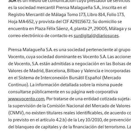
SUR
es un medio de comunicación cuyo prestador de servicios
es la sociedad mercantil Prensa Malagueña S.A., inscrita en el
Registro Mercantil de Málaga Tomo 173, Libro 814, Folio 173,
Hoja MA-652, y provista del CIF A29115672. Su domicilio se
encuentra en Plaza Félix Sáenz, 4, planta 2ª, 29005, Málaga y s
correo electrónico de contacto es
surdigital@diariosur.es
.
Prensa Malagueña S.A. es una sociedad perteneciente al grupo
Vocento, cuya sociedad dominante es Vocento S.A. Las accione
de Vocento, S.A. están admitidas a negociación en las Bolsas d
Valores de Madrid, Barcelona, Bilbao y Valencia e incorporadas
en el Sistema de Interconexión Bursátil Español (Mercado
Continuo). La información detallada sobre la misma puede
consultarse públicamente en su página web corporativa
www.vocento.com
. Por tratarse de una entidad cotizada sujeta 
la supervisión de la Comisión Nacional del Mercado de Valores
(CNMV), no existen titulares reales identificables, de acuerdo c
lo previsto en el artículo 4.2.b) de la Ley 10/2010, de prevenció
del blanqueo de capitales y de la financiación del terrorismo. L